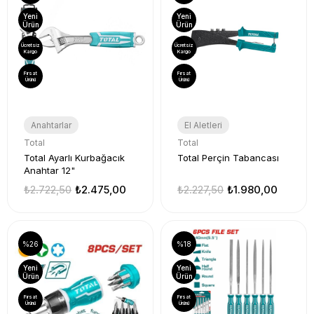
Yeni
Yeni
Ürün
Ürün
Ücretsiz
Ücretsiz
Kargo
Kargo
Fırsat
Fırsat
Ürünü
Ürünü
Anahtarlar
El Aletleri
Total
Total
Total Ayarlı Kurbağacık
Total Perçin Tabancası
Anahtar 12"
₺2.722,50
₺2.475,00
₺2.227,50
₺1.980,00
%26
%18
Yeni
Yeni
Ürün
Ürün
Fırsat
Fırsat
Ürünü
Ürünü