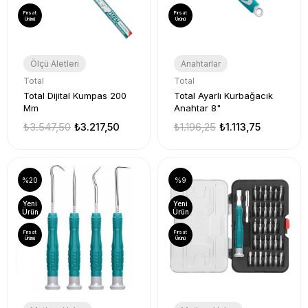
Fırsat
Fırsat
Ürünü
Ürünü
Ölçü Aletleri
Anahtarlar
Total
Total
Total Dijital Kumpas 200
Total Ayarlı Kurbağacık
Mm
Anahtar 8"
₺3.547,50
₺3.217,50
₺1.196,25
₺1.113,75
%20
%9
Yeni
Yeni
Ürün
Ürün
Fırsat
Fırsat
Ürünü
Ürünü