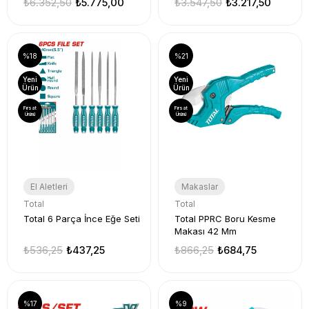
₺6.352,50
₺5.775,00
₺3.547,50
₺3.217,50
%18
%21
Yeni
Yeni
Ürün
Ürün
Fırsat
Fırsat
Ürünü
Ürünü
El Aletleri
Makaslar
Total
Total
Total 6 Parça İnce Eğe Seti
Total PPRC Boru Kesme
Makası 42 Mm
₺536,25
₺437,25
₺866,25
₺684,75
%17
%9