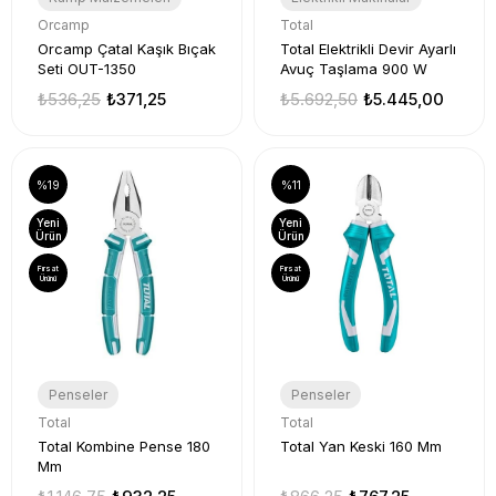
Orcamp
Total
Orcamp Çatal Kaşık Bıçak
Total Elektrikli Devir Ayarlı
Seti OUT-1350
Avuç Taşlama 900 W
₺536,25
₺371,25
₺5.692,50
₺5.445,00
%19
%11
Yeni
Yeni
Ürün
Ürün
Fırsat
Fırsat
Ürünü
Ürünü
Penseler
Penseler
Total
Total
Total Kombine Pense 180
Total Yan Keski 160 Mm
Mm