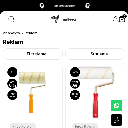
0
Anasayfa
Reklam
Reklam
Filtreleme
Sıralama
%15
%15
Yeni
Yeni
Ürün
Ürün
Fırsat
Fırsat
Ürünü
Ürünü
Fırça Rulolar
Fırça Rulolar