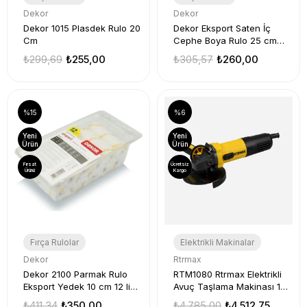
Dekor
Dekor
Dekor 1015 Plasdek Rulo 20
Dekor Eksport Saten İç
Cm
Cephe Boya Rulo 25 cm
1081
₺299,69
₺255,00
₺305,57
₺260,00
%15
%6
Yeni
Yeni
Ürün
Ürün
Fırsat
Ücretsiz
Ürünü
Kargo
Fırça Rulolar
Elektrikli Makinalar
Dekor
Rtrmax
Dekor 2100 Parmak Rulo
RTM1080 Rtrmax Elektrikli
Eksport Yedek 10 cm 12 li
Avuç Taşlama Makinası 115
Paket
Mm 750 W
₺411,34
₺350,00
₺4.785,00
₺4.512,75