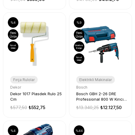
%4
%9
Yeni
Yeni
Ürün
Ürün
Fırsat
Ücretsiz
Ürünü
Kargo
Fırsat
Ürünü
Fırça Rulolar
Elektrikli Makinalar
Dekor
Bosch
Dekor 1017 Plasdek Rulo 25
Bosch GBH 2-26 DRE
Cm
Professional 800 W Kırıcı
Delici Matkap
₺577,50
₺552,75
₺13.340,25
₺12.127,50
%4
%44