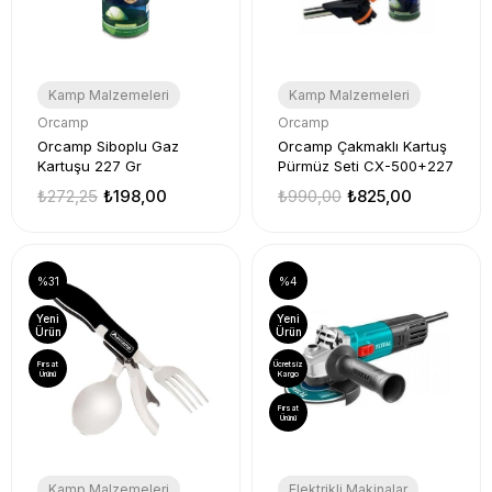
Kamp Malzemeleri
Kamp Malzemeleri
Orcamp
Orcamp
Orcamp Siboplu Gaz
Orcamp Çakmaklı Kartuş
Kartuşu 227 Gr
Pürmüz Seti CX-500+227
₺272,25
₺198,00
₺990,00
₺825,00
%31
%4
Yeni
Yeni
Ürün
Ürün
Fırsat
Ücretsiz
Ürünü
Kargo
Fırsat
Ürünü
Kamp Malzemeleri
Elektrikli Makinalar