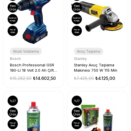
Yeni
Yeni
Ürün
Ürün
Ücretsiz
Ücretsiz
Kargo
Kargo
Fırsat
Fırsat
Ürünü
Ürünü
Akülü Vidalama
Avuç Taşlama
Bosch
Stanley
Bosch Professional GSR
Stanley Avuç Taşlama
180-LI 18 Volt 2.0 Ah Çift
Makinesi 750 W 115 Mm
Akülü Darbesiz
₺15.262,50
₺14.602,50
₺7.425,00
₺4.125,00
Delme/Vidalama
%27
%17
Yeni
Yeni
Ürün
Ürün
Fırsat
Fırsat
Ürünü
Ürünü