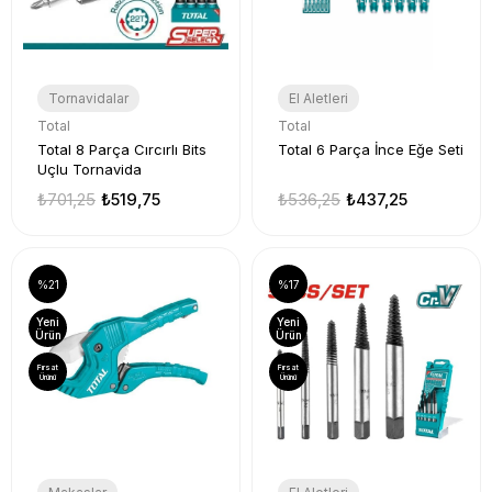
Tornavidalar
El Aletleri
Total
Total
Total 8 Parça Cırcırlı Bits
Total 6 Parça İnce Eğe Seti
Uçlu Tornavida
₺701,25
₺519,75
₺536,25
₺437,25
%21
%17
Yeni
Yeni
Ürün
Ürün
Fırsat
Fırsat
Ürünü
Ürünü