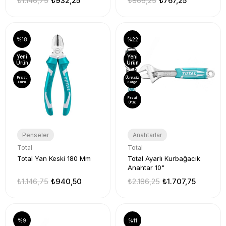
₺1.146,75
₺932,25
₺866,25
₺767,25
%18
%22
Yeni
Yeni
Ürün
Ürün
Fırsat
Ücretsiz
Ürünü
Kargo
Fırsat
Ürünü
Penseler
Anahtarlar
Total
Total
Total Yan Keski 180 Mm
Total Ayarlı Kurbağacık
Anahtar 10"
₺1.146,75
₺940,50
₺2.186,25
₺1.707,75
%9
%11