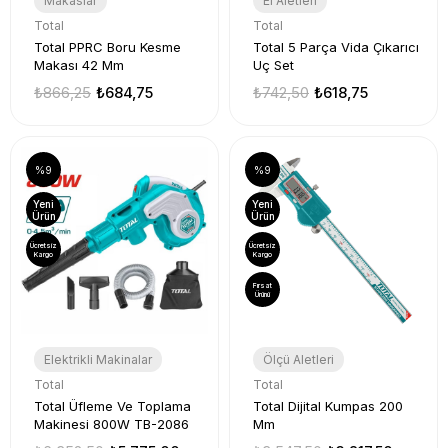
Makaslar
El Aletleri
Total
Total
Total PPRC Boru Kesme
Total 5 Parça Vida Çıkarıcı
Makası 42 Mm
Uç Set
₺866,25
₺684,75
₺742,50
₺618,75
%9
%9
Yeni
Yeni
Ürün
Ürün
Ücretsiz
Ücretsiz
Kargo
Kargo
Fırsat
Ürünü
Elektrikli Makinalar
Ölçü Aletleri
Total
Total
Total Üfleme Ve Toplama
Total Dijital Kumpas 200
Makinesi 800W TB-2086
Mm