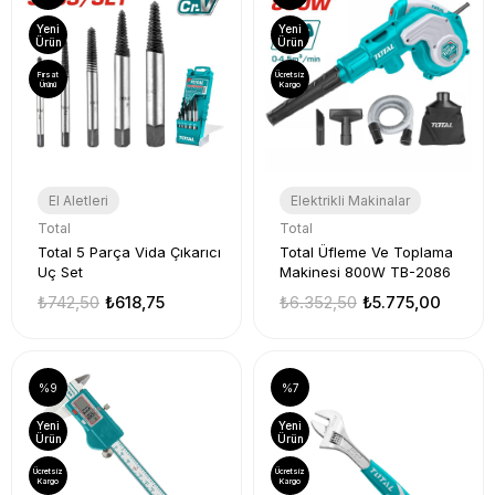
Yeni
Yeni
Ürün
Ürün
Fırsat
Ücretsiz
Ürünü
Kargo
El Aletleri
Elektrikli Makinalar
Total
Total
Total 5 Parça Vida Çıkarıcı
Total Üfleme Ve Toplama
Uç Set
Makinesi 800W TB-2086
₺742,50
₺618,75
₺6.352,50
₺5.775,00
%9
%7
Yeni
Yeni
Ürün
Ürün
Ücretsiz
Ücretsiz
Kargo
Kargo