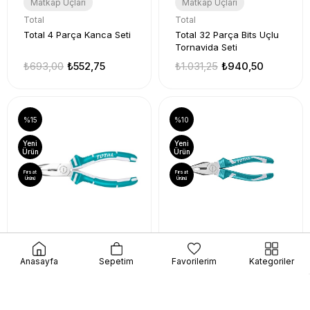
Matkap Uçları
Matkap Uçları
Total
Total
Total 4 Parça Kanca Seti
Total 32 Parça Bits Uçlu
Tornavida Seti
₺693,00
₺552,75
₺1.031,25
₺940,50
%15
%10
Yeni
Yeni
Ürün
Ürün
Fırsat
Fırsat
Ürünü
Ürünü
Penseler
Penseler
Anasayfa
Sepetim
Favorilerim
Kategoriler
Total
Total
Total Kargaburun 160 Cm
Total Kombine Pense 160
mm