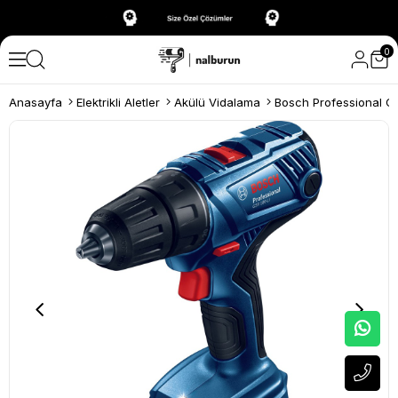
0
Anasayfa
Elektrikli Aletler
Akülü Vidalama