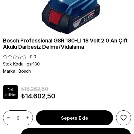
Bosch Professional GSR 180-LI 18 Volt 2.0 Ah Çift
Akülü Darbesiz Delme/Vidalama
0.0
Stok Kodu
gsr180
Marka
:
Bosch
₺15.262,50
4
%
₺14.602,50
İndirim