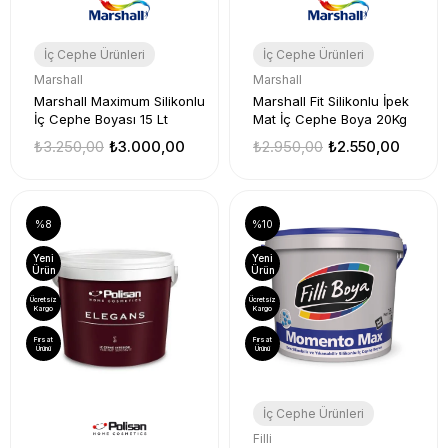
İç Cephe Ürünleri
İç Cephe Ürünleri
Marshall
Marshall
Marshall Maximum Silikonlu
Marshall Fit Silikonlu İpek
İç Cephe Boyası 15 Lt
Mat İç Cephe Boya 20Kg
₺3.250,00
₺3.000,00
₺2.950,00
₺2.550,00
%8
%10
Yeni
Yeni
Ürün
Ürün
Ücretsiz
Ücretsiz
Kargo
Kargo
Fırsat
Fırsat
Ürünü
Ürünü
İç Cephe Ürünleri
Filli