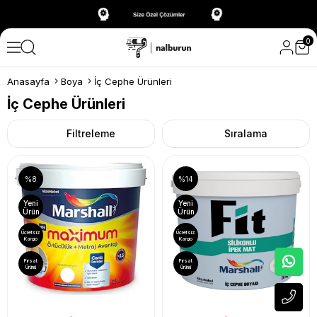
0
Anasayfa
Boya
İç Cephe Ürünleri
İç Cephe Ürünleri
Filtreleme
Sıralama
%8
%14
Yeni
Yeni
Ürün
Ürün
Ücretsiz
Ücretsiz
Kargo
Kargo
Fırsat
Fırsat
Ürünü
Ürünü