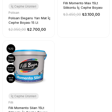
Filli Momento Max 15Lt
İç Cephe Ürünleri
Silikonlu İç Cephe Boyası
Polisan
₺3.450,00
₺3.100,00
Polisan Elegans Yarı Mat İç
Cephe Boyası 15 Lt
₺2.950,00
₺2.700,00
%10
Yeni
Ürün
Ücretsiz
Kargo
Fırsat
Ürünü
İç Cephe Ürünleri
Filli
Filli Momento Silan 15Lt