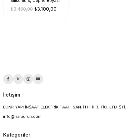
Silikonlu İç Cephe Boyası
₺3.450,00
₺3.100,00
İletişim
ECNR YAPI İNŞAAT ELEKTRİK TAAH. SAN. İTH. İHR. TİC. LTD. ŞTİ.
info@nalburun.com
Kategoriler