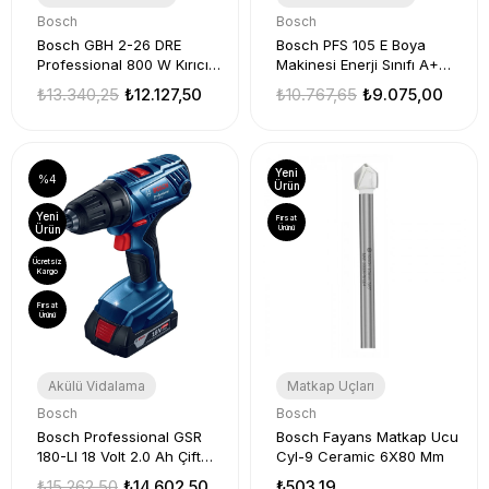
Bosch
Bosch
Bosch GBH 2-26 DRE
Bosch PFS 105 E Boya
Professional 800 W Kırıcı
Makinesi Enerji Sınıfı A+
Delici Matkap
Profesyoneller İçin
₺13.340,25
₺12.127,50
₺10.767,65
₺9.075,00
Yeni
%4
Ürün
Yeni
Fırsat
Ürün
Ürünü
Ücretsiz
Kargo
Fırsat
Ürünü
Akülü Vidalama
Matkap Uçları
Bosch
Bosch
Bosch Professional GSR
Bosch Fayans Matkap Ucu
180-LI 18 Volt 2.0 Ah Çift
Cyl-9 Ceramic 6X80 Mm
Akülü Darbesiz
₺15.262,50
₺14.602,50
₺503,19