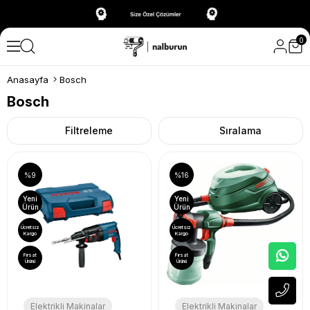
0
Anasayfa
Bosch
Bosch
Filtreleme
Sıralama
%9
%16
Yeni
Yeni
Ürün
Ürün
Ücretsiz
Ücretsiz
Kargo
Kargo
Fırsat
Fırsat
Ürünü
Ürünü
Elektrikli Makinalar
Elektrikli Makinalar