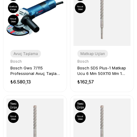
Ücretsiz
Fırsat
Kargo
Ürünü
Fırsat
Ürünü
Avuç Taşlama
Matkap Uçları
Bosch
Bosch
Bosch Gws 7/115
Bosch SDS Plus-1 Matkap
Professional Avuç Taşlama
Ucu 6 Mm 50X110 Mm 1
Makinesi Mavi 720 Watt
Adet
₺6.580,13
₺162,57
Yeni
Yeni
Ürün
Ürün
Fırsat
Fırsat
Ürünü
Ürünü