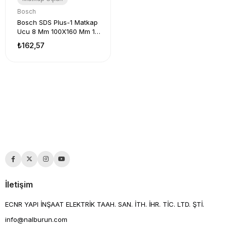
Bosch
Bosch SDS Plus-1 Matkap
Ucu 8 Mm 100X160 Mm 1
Adet
₺162,57
İletişim
ECNR YAPI İNŞAAT ELEKTRİK TAAH. SAN. İTH. İHR. TİC. LTD. ŞTİ.
info@nalburun.com