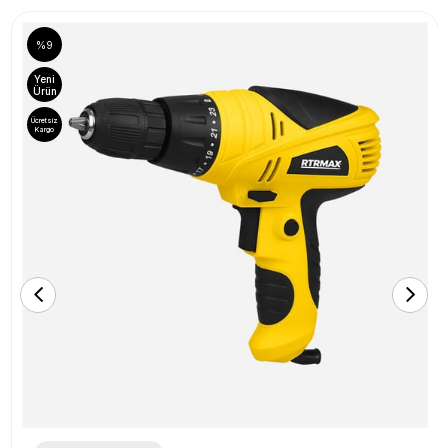
%9
Yeni
Ürün
Ücretsiz
Kargo