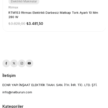
Elektrikli Makinalar
Rtrmax
RTM153 Rtrmax Elektrikli Darbesiz Matkap Tork Ayarlı 10 Mm
280 W
₺3.828,00
₺3.481,50
İletişim
ECNR YAPI İNŞAAT ELEKTRİK TAAH. SAN. İTH. İHR. TİC. LTD. ŞTİ.
info@nalburun.com
Kategoriler