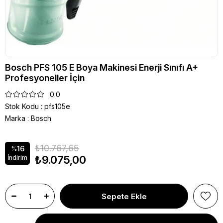
Bosch PFS 105 E Boya Makinesi Enerji Sınıfı A+
Profesyoneller İçin
0.0
Stok Kodu
pfs105e
Marka
:
Bosch
₺10.767,65
16
%
₺9.075,00
İndirim