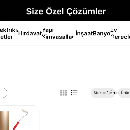
ektrikli
Yapı
Ev
Hırdavat
İnşaat
Banyo
etler
Kimyasalları
Gereçl
1 Ürün
Stoktakiler
Ürün