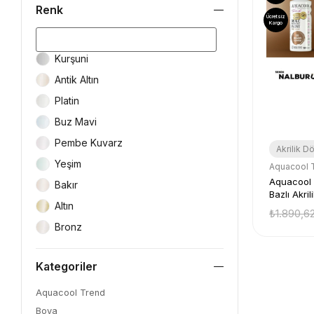
Renk
Ücretsiz
Kargo
Kurşuni
Antik Altın
Platin
Buz Mavi
Pembe Kuvarz
Akrilik D
Yeşim
Aquacool 
Aquacool Trend
Bakır
Bazlı Akri
Altın
Ml + Rulo
₺1.890,6
Katalizör 
Bronz
Hobi Boya
Kategoriler
Aquacool Trend
Boya