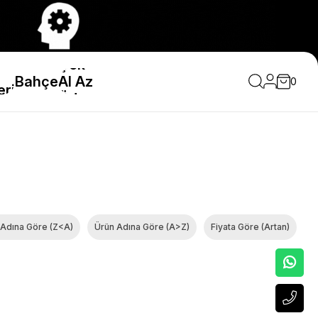
Çok
Bahçe
Al Az
0
eri
Öde
 Adına Göre (Z<A)
Ürün Adına Göre (A>Z)
Fiyata Göre (Artan)