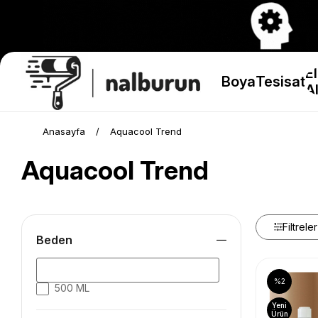
El
Boya
Tesisat
Al
Anasayfa
Aquacool Trend
Aquacool Trend
Filtreler
Beden
%2
500 ML
Yeni
Ürün