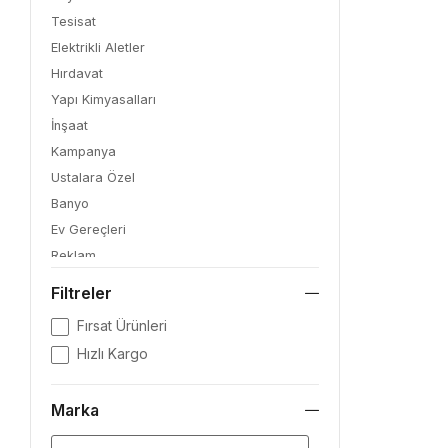
Tesisat
Elektrikli Aletler
Hırdavat
Yapı Kimyasalları
İnşaat
Kampanya
Ustalara Özel
Banyo
Ev Gereçleri
Reklam
Facebook Kampanya
Filtreler
Bahçe
Fırsat Ürünleri
Hazır Boyalar
Hızlı Kargo
tyson ve kupa
tek ve zirve kampanya
Marka
aquacool hobi
marshall kategori