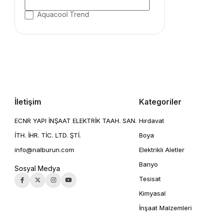
Çok Al Az Öde
Aquacool Trend
Hobi Yan Malzemeler
kampanyalıboyalar
İletişim
Kategoriler
ECNR YAPI İNŞAAT ELEKTRİK TAAH. SAN.
Hırdavat
İTH. İHR. TİC. LTD. ŞTİ.
Boya
info@nalburun.com
Elektrikli Aletler
Banyo
Sosyal Medya
Tesisat
Kimyasal
İnşaat Malzemleri