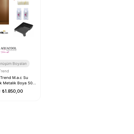
önüşüm Boyaları
Trend
 M.a.c Su
lik Metalik Boya 500
 10 Cm + 2 Adet
2
₺1.850,00
+ Boyacı Tavası
 Seti