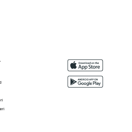
r
d
ri
eri