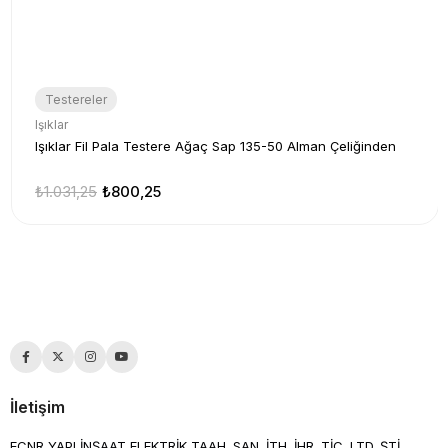
Testereler
Işıklar
Işıklar Fil Pala Testere Ağaç Sap 135-50 Alman Çeliğinden
₺1.031,25
₺800,25
İletişim
ECNR YAPI İNŞAAT ELEKTRİK TAAH. SAN. İTH. İHR. TİC. LTD. ŞTİ.