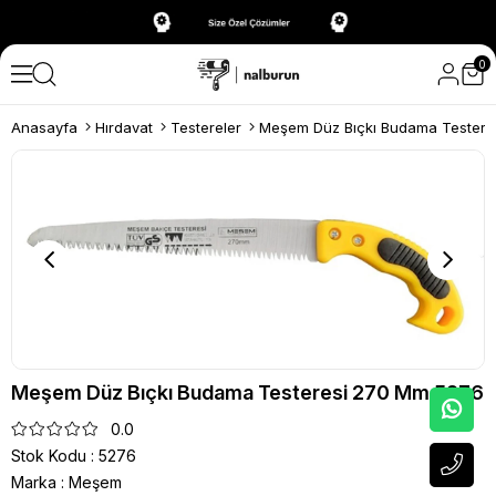
0
Anasayfa
Hırdavat
Testereler
Meşem Düz Bıçkı Budama Testere
Meşem Düz Bıçkı Budama Testeresi 270 Mm 5276
0.0
Stok Kodu
5276
Marka
:
Meşem