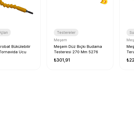
çları
Testereler
Su
Meşem
Me
obat Bükülebilir
Meşem Düz Bıçkı Budama
Meş
ı Tornavida Ucu
Testeresi 270 Mm 5276
Ter
Ölç
₺301,91
₺22