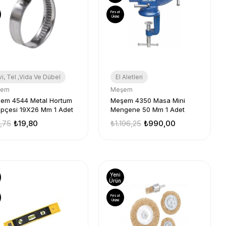
Fırsat
Ürünü
vi, Tel ,Vida Ve Dübel
El Aletleri
şem
Meşem
em 4544 Metal Hortum
Meşem 4350 Masa Mini
epçesi 19X26 Mm 1 Adet
Mengene 50 Mm 1 Adet
,75
₺19,80
₺1.196,25
₺990,00
Yeni
Ürün
Fırsat
Ürünü