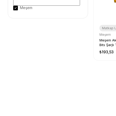
Meşem
Matkap U
Meşem
Meşem Akr
Bits Şarjl
₺193,53