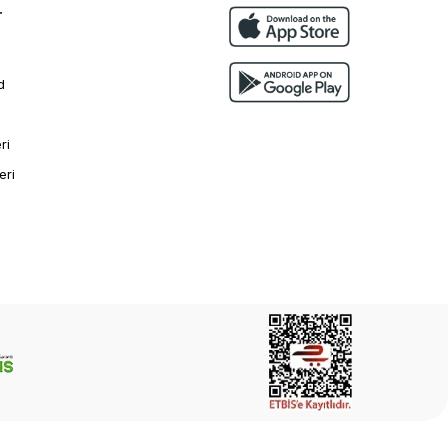
r
d
ri
eri