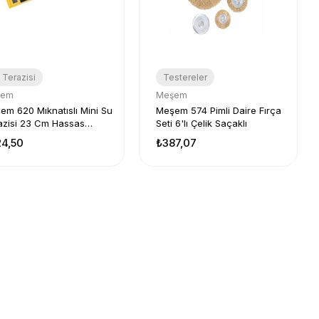
 Terazisi
Testereler
şem
Meşem
em 620 Mıknatıslı Mini Su
Meşem 574 Pimli Daire Fırça
azisi 23 Cm Hassas
Seti 6'lı Çelik Saçaklı
ümlü
4,50
₺387,07