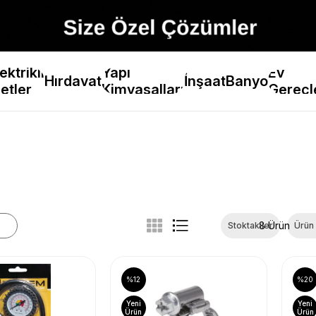
ektrikli
Yapı
Ev
Hırdavat
İnşaat
Banyo
etler
Kimyasalları
Gereçl
8 Ürün
Stoktakiler
Ürün
%12
%20
Yeni
Yeni
Ürün
Ürün