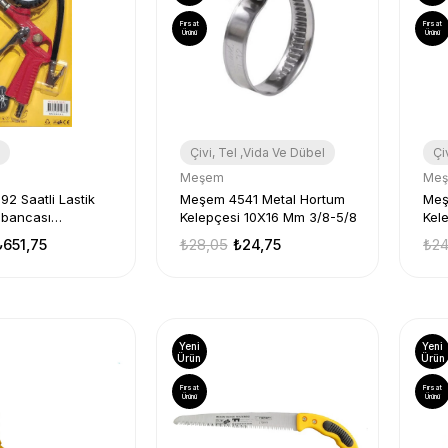
Fırsat
Fırsat
Ürünü
Ürünü
Çivi, Tel ,Vida Ve Dübel
Çi
Meşem
Me
2 Saatli Lastik
Meşem 4541 Metal Hortum
Meş
abancası
Kelepçesi 10X16 Mm 3/8-5/8
Kel
el
₺651,75
₺28,05
₺24,75
₺24
Yeni
Yeni
Ürün
Ürün
Fırsat
Fırsat
Ürünü
Ürünü