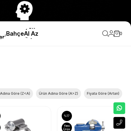
Çok
Bahçe
Al Az
0
eri
Öde
 Adına Göre (Z<A)
Ürün Adına Göre (A>Z)
Fiyata Göre (Artan)
%17
Yeni
Ürün