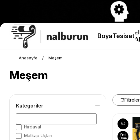
El
Boya
Tesisat
Al
Anasayfa
Meşem
Meşem
Filtreler
Kategoriler
%7
Hırdavat
Yeni
Matkap Uçları
Ürün