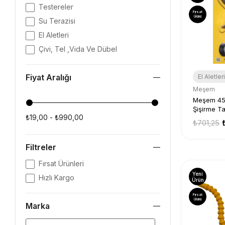
Testereler
Fırsat
Ürünü
Su Terazisi
El Aletleri
Çivi, Tel ,Vida Ve Dübel
Fiyat Aralığı
El Aletleri
Meşem
Meşem 459
Şişirme T
₺19,00 - ₺990,00
Profesyon
₺701,25
Filtreler
Fırsat Ürünleri
Yeni
Hızlı Kargo
Ürün
Fırsat
Ürünü
Marka