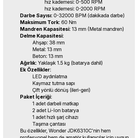
hız kademesi: 0-500 RPM
hız kademesi: 0-2000 RPM
Darbe Sayısı
: 0-32000 BPM (dakikada darbe)
Maksimum Tork
: 60 Nm
Mandren Kapasitesi
: 13 mm (Metal mandren)
Delme Kapasitesi
:
Ahşap: 38 mm
Metal: 13 mm
Beton: 13 mm
Ağırlık
: Yaklaşık 1.5 kg (batarya dahil)
Ek Özellikler
:
LED aydınlatma
Kaymaz tutma sapı
Çift yönlü dönüş (ileri-geri)
Paket İçeriği
:
1 adet darbeli matkap
2 adet Li-Ion batarya
1 adet hızlı şarj cihazı
Taşıma çantası
Bu özellikler, Wonder JDK6310C'nin hem
profesyonel hem de amatör kullanıcılar için uygun,