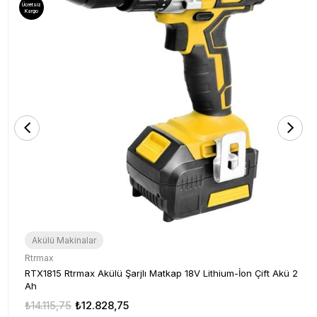
Ücretsiz
Kargo
Akülü Makinalar
Rtrmax
RTX1815 Rtrmax Akülü Şarjlı Matkap 18V Lithium-İon Çift Akü 2
Ah
₺14.115,75
₺12.828,75