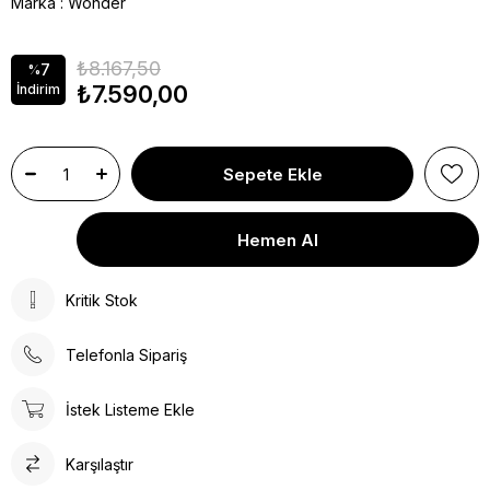
Marka
:
Wonder
₺8.167,50
7
%
₺7.590,00
İndirim
Kritik Stok
Telefonla Sipariş
İstek Listeme Ekle
Karşılaştır