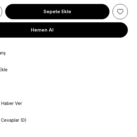
riş
Ekle
e Haber Ver
e Cevaplar (0)