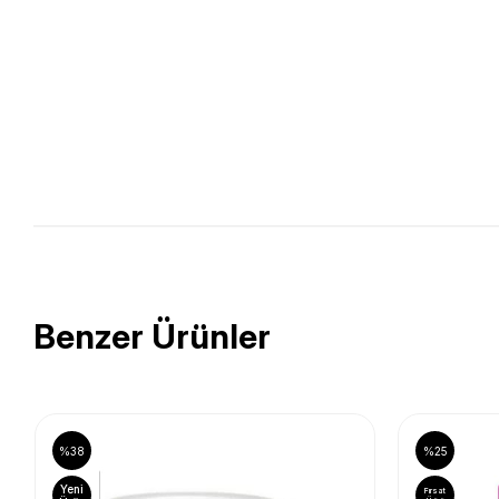
Benzer Ürünler
%38
%25
Yeni
Fırsat