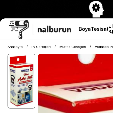
El
Boya
Tesisat
Al
Anasayfa
Ev Gereçleri
Mutfak Gereçleri
Vodaseal Na