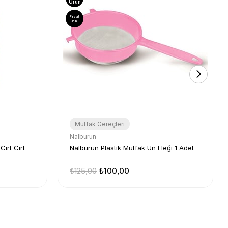
Ürün
Fırsat
Ürünü
Mutfak Gereçleri
Nalburun
ırt Cırt
Nalburun Plastik Mutfak Un Eleği 1 Adet
₺125,00
₺100,00