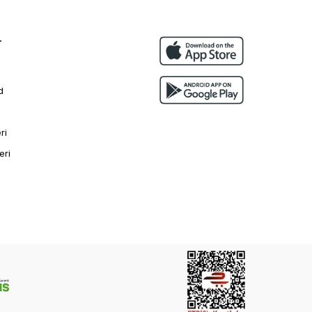
r
d
ri
eri