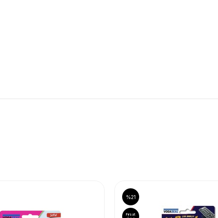
%21
Fırsat