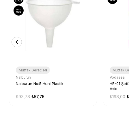
Ürün
Ürünü
Fırsat
Ürünü
Mutfak Gereçleri
Mutfak Ge
Nalburun
Vodaseal
Nalburun No:5 Huni Plastik
HB-01 Şeff
Askı
₺93,78
₺57,75
₺198,00
₺