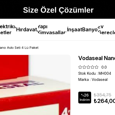
ektrikli
Yapı
Ev
Hırdavat
İnşaat
Banyo
etler
Kimyasalları
Gereçl
no Askı Seti 4 Lü Paket
Vodaseal Nano
0.0
Stok Kodu
MH004
Marka
:
Vodaseal
₺354,75
26
%
₺264,0
İndirim