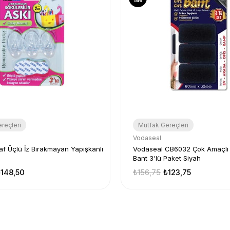
Ürünü
reçleri
Mutfak Gereçleri
Vodaseal
af Üçlü İz Bırakmayan Yapışkanlı
Vodaseal CB6032 Çok Amaçlı C
Bant 3'lü Paket Siyah
148,50
₺156,75
₺123,75