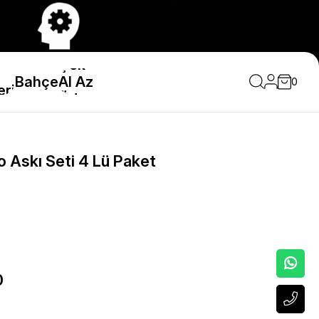
Çok
Bahçe
Al Az
0
eri
Öde
 Askı Seti 4 Lü Paket
0