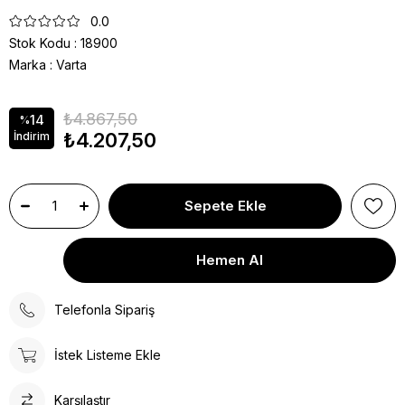
0.0
Stok Kodu
18900
Marka
:
Varta
₺4.867,50
14
%
₺4.207,50
İndirim
Telefonla Sipariş
İstek Listeme Ekle
Karşılaştır