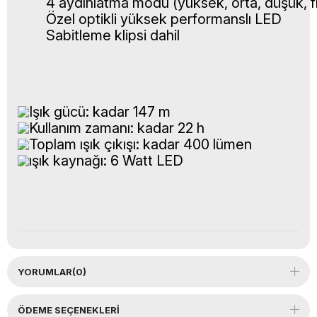
4 aydınlatma modu (yüksek, orta, düşük, fl
Özel optikli yüksek performanslı LED
Sabitleme klipsi dahil
Işık gücü: kadar 147 m 
Kullanım zamanı: kadar 22 h 
Toplam ışık çıkışı: kadar 400 lümen
ışık kaynağı: 6 Watt LED
YORUMLAR
(0)
ÖDEME SEÇENEKLERI