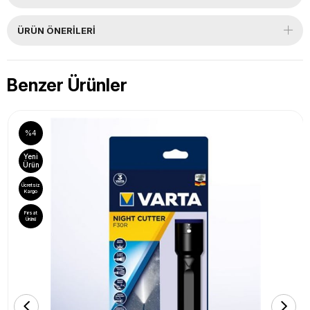
ÜRÜN ÖNERILERI
Benzer Ürünler
%4
Yeni
Ürün
Ücretsiz
Kargo
Fırsat
Ürünü