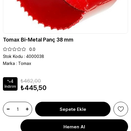
Tomax Bi-Metal Panç 38 mm
0.0
Stok Kodu
4000038
Marka
:
Tomax
₺462,00
4
%
₺445,50
İndirim