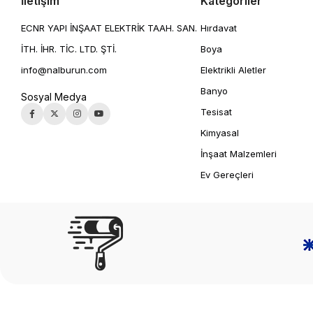
İletişim
Kategoriler
ECNR YAPI İNŞAAT ELEKTRİK TAAH. SAN.
Hırdavat
İTH. İHR. TİC. LTD. ŞTİ.
Boya
info@nalburun.com
Elektrikli Aletler
Banyo
Sosyal Medya
Tesisat
Kimyasal
İnşaat Malzemleri
Ev Gereçleri