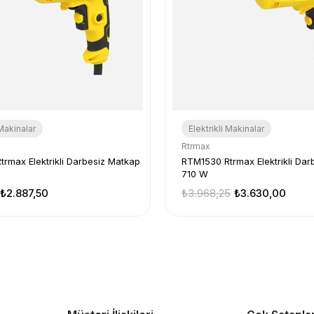
 Makinalar
Elektrikli Makinalar
Rtrmax
rmax Elektrikli Darbesiz Matkap
RTM1530 Rtrmax Elektrikli Dar
710 W
₺2.887,50
₺3.968,25
₺3.630,00