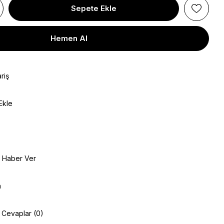
riş
Ekle
e Haber Ver
a
e Cevaplar (0)