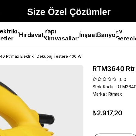
ektrikli
Yapı
Ev
Hırdavat
İnşaat
Banyo
etler
Kimyasalları
Gereçl
0 Rtrmax Elektrikli Dekupaj Testere 400 W
RTM3640 Rtrm
0.0
Stok Kodu
RTM364
Marka
:
Rtrmax
₺2.917,20