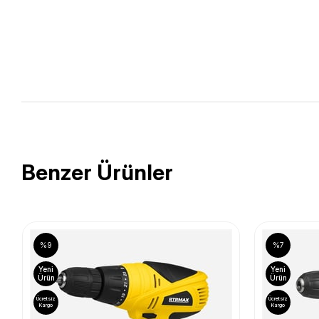
Benzer Ürünler
%9
%7
Yeni
Yeni
Ürün
Ürün
Ücretsiz
Ücretsiz
Kargo
Kargo