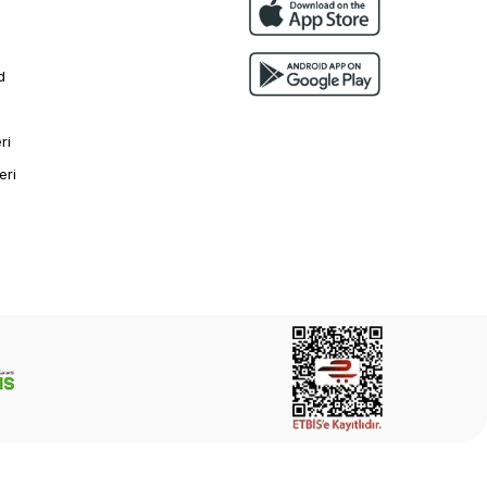
r
d
ri
eri