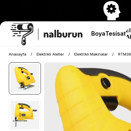
El
Boya
Tesisat
Al
Anasayfa
Elektrikli Aletler
Elektrikli Makinalar
RTM364