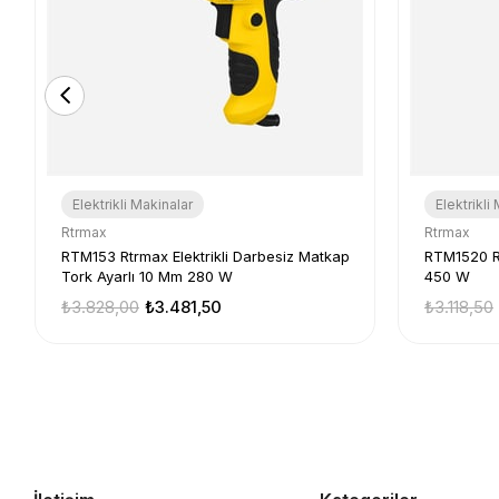
Elektrikli Makinalar
Elektrikli
Rtrmax
Rtrmax
RTM153 Rtrmax Elektrikli Darbesiz Matkap
RTM1520 Rt
Tork Ayarlı 10 Mm 280 W
450 W
₺3.828,00
₺3.481,50
₺3.118,50