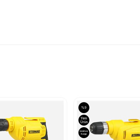
%9
Yeni
Ürün
Ücretsiz
Kargo