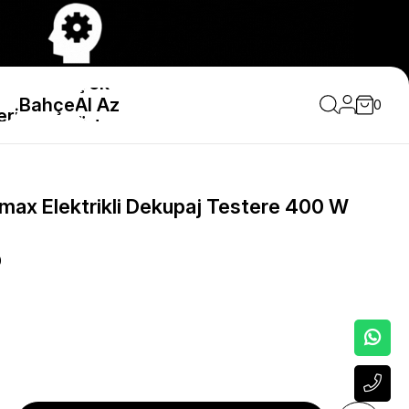
Çok
Bahçe
Al Az
0
eri
Öde
ax Elektrikli Dekupaj Testere 400 W
0