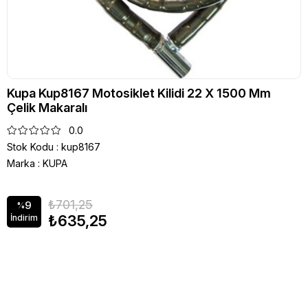
Kupa Kup8167 Motosiklet Kilidi 22 X 1500 Mm
Çelik Makaralı
0.0
Stok Kodu
kup8167
Marka
:
KUPA
₺701,25
9
%
₺635,25
İndirim