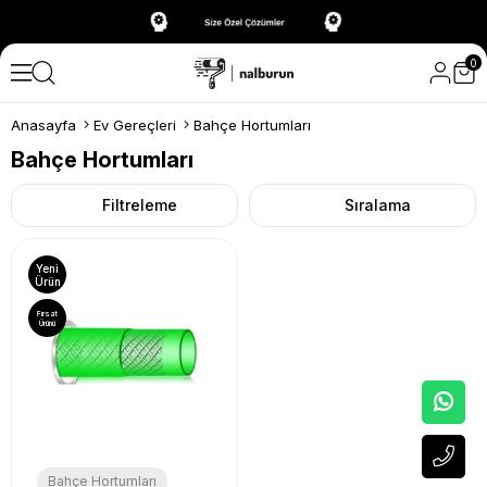
0
Anasayfa
Ev Gereçleri
Bahçe Hortumları
Bahçe Hortumları
Filtreleme
Sıralama
Yeni
Ürün
Fırsat
Ürünü
Bahçe Hortumları