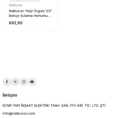
Nalburun
Nalburun Yeşil Örgülü 1/2"
Bahçe Sulama Hortumu
Metre
₺92,90
İletişim
ECNR YAPI İNŞAAT ELEKTRİK TAAH. SAN. İTH. İHR. TİC. LTD. ŞTİ.
info@nalburun.com